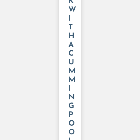
K
W
I
T
H
A
C
U
M
M
I
N
G
P
O
O