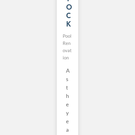
O
C
K
Pool
Ren
ovat
ion
A
s
t
h
e
y
e
a