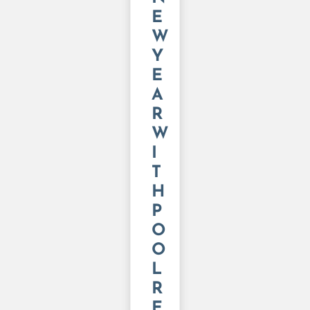
E
W
Y
E
A
R
W
I
T
H
P
O
O
L
R
E