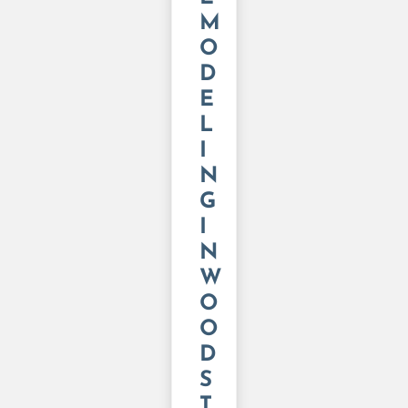
M
O
D
E
L
I
N
G
I
N
W
O
O
D
S
T