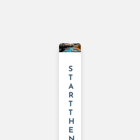
S
T
A
R
T
T
H
E
N