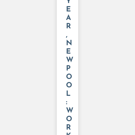
Y
E
A
R
,
N
E
W
P
O
O
L
:
W
O
R